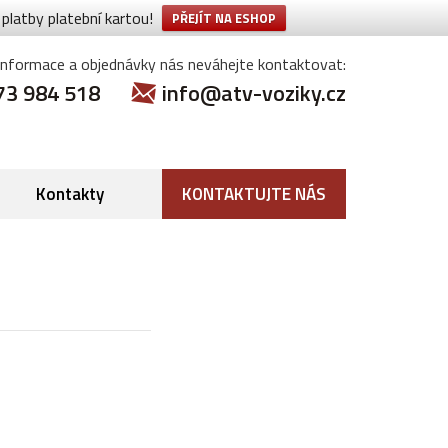
latby platební kartou!
PŘEJÍT NA ESHOP
informace a objednávky nás neváhejte kontaktovat:
73 984 518
info@atv-voziky.cz
Kontakty
KONTAKTUJTE NÁS