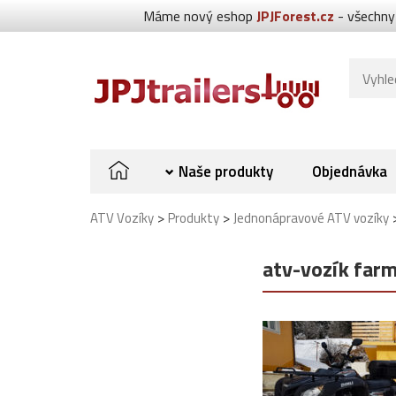
Máme nový eshop
JPJForest.cz
- všechny
Naše produkty
Objednávka
>
>
ATV Vozíky
Produkty
Jednonápravové ATV vozíky
atv-vozík far