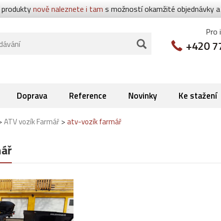
 produkty
nově naleznete i tam
s možností okamžité objednávky a p
Pro 
+420 7
Doprava
Reference
Novinky
Ke stažení
>
>
ATV vozík Farmář
atv-vozík farmář
mář