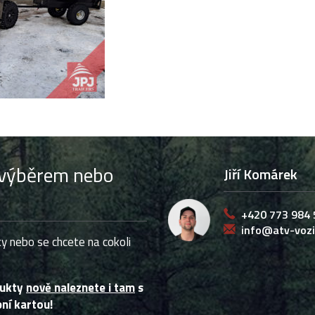
s výběrem nebo
Jiří Komárek
+420 773 984 
info@atv-vozi
y nebo se chcete na cokoli
dukty
nově naleznete i tam
s
ní kartou!