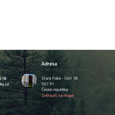
Adresa
Stará Paka - Ústí 78
518
507 91
ky.cz
Česká republika
Zobrazit na mapě