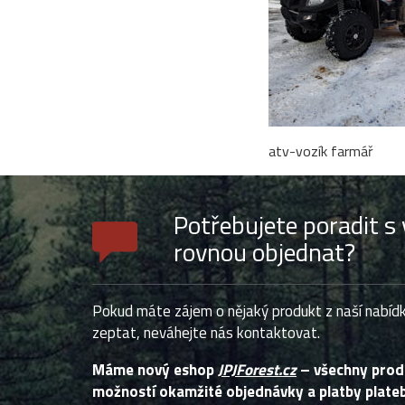
atv-vozík farmář
Potřebujete poradit 
rovnou objednat?
Pokud máte zájem o nějaký produkt z naší nabídk
zeptat, neváhejte nás kontaktovat.
Máme nový eshop
JPJForest.cz
– všechny pro
možností okamžité objednávky a platby plateb