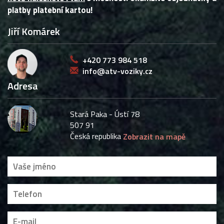
platby platební kartou!
Jiří Komárek
+420 773 984 518
info@atv-voziky.cz
Adresa
Stará Paka - Ústí 78
507 91
Česká republika
Zobrazit na mapě