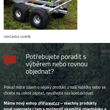
nástavba vodník
Potřebujete poradit s
výběrem nebo rovnou
objednat?
Pokud máte zájem o nějaký produkt z naší nabídky nebo se
chcete na cokoli zeptat, neváhejte nás kontaktovat.
Máme nový eshop
JPJForest.cz
– všechny produkty
nově naleznete i tam
s možností okamžité objednávky a