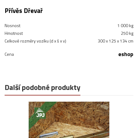
Přívěs Dřevař
Nosnost
1 000 kg
Hmotnost
250 kg
Celkové rozměry vozíku (d x š x v)
300 x 125 x 134 cm
eshop
Cena
Další podobné produkty