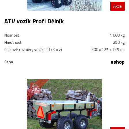
Akce
ATV vozík Profi Dělník
Nosnost
1 000 kg
Hmotnost
250 kg
Celkové rozměry vozíku (d x š x v)
300 x 125 x 195 cm
eshop
Cena