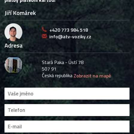
Jiří Komárek
+420 773 984 518
info@atv-voziky.cz
Adresa
Stará Paka - Ústí 78
507 91
Česká republika
Zobrazit na mapě