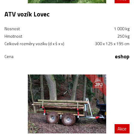
ATV vozík Lovec
Nosnost
1 000 kg
Hmotnost
250 kg
Celkové rozměry vozíku (d x š x v)
300 x 125 x 195 cm
eshop
Cena
Akce