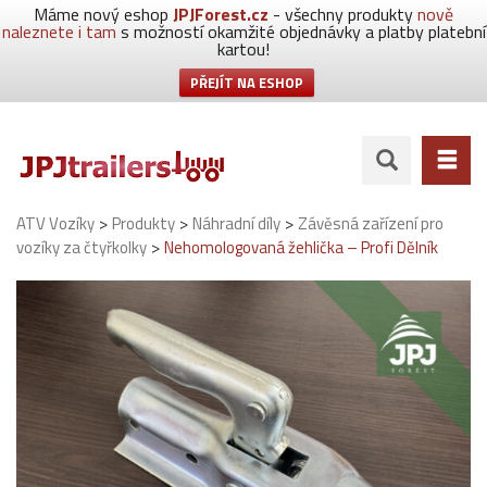
Máme nový eshop
JPJForest.cz
- všechny produkty
nově
naleznete i tam
s možností okamžité objednávky a platby platební
kartou!
PŘEJÍT NA ESHOP
>
>
>
ATV Vozíky
Produkty
Náhradní díly
Závěsná zařízení pro
>
vozíky za čtyřkolky
Nehomologovaná žehlička – Profi Dělník