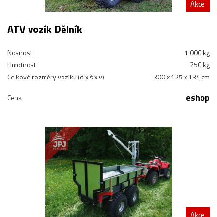
Akce
ATV vozík Dělník
Nosnost
1 000 kg
Hmotnost
250 kg
Celkové rozměry vozíku (d x š x v)
300 x 125 x 134 cm
eshop
Cena
Akce