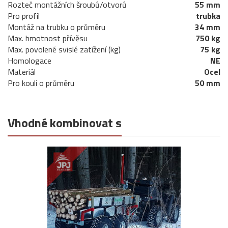
Rozteč montážních šroubů/otvorů
55 mm
Pro profil
trubka
Montáž na trubku o průměru
34 mm
Max. hmotnost přívěsu
750 kg
Max. povolené svislé zatížení (kg)
75 kg
Homologace
NE
Materiál
Ocel
Pro kouli o průměru
50 mm
Vhodné kombinovat s