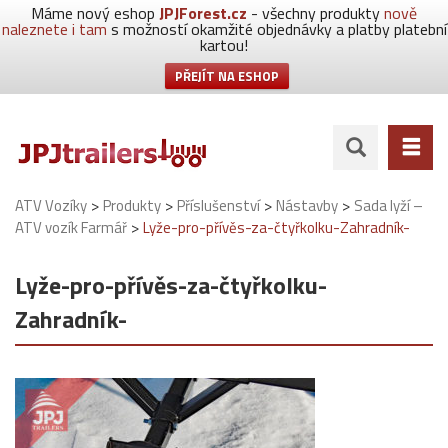
Máme nový eshop
JPJForest.cz
- všechny produkty
nově
naleznete i tam
s možností okamžité objednávky a platby platební
kartou!
PŘEJÍT NA ESHOP
>
>
>
>
ATV Vozíky
Produkty
Příslušenství
Nástavby
Sada lyží –
>
ATV vozík Farmář
Lyže-pro-přívěs-za-čtyřkolku-Zahradník-
Lyže-pro-přívěs-za-čtyřkolku-
Zahradník-