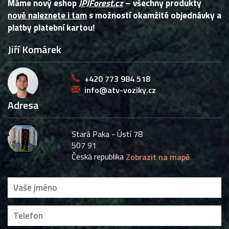
Máme nový eshop
JPJForest.cz
– všechny produkty
nově naleznete i tam
s možností okamžité objednávky a
platby platební kartou!
Jiří Komárek
+420 773 984 518
info@atv-voziky.cz
Adresa
Stará Paka - Ústí 78
507 91
Česká republika
Zobrazit na mapě